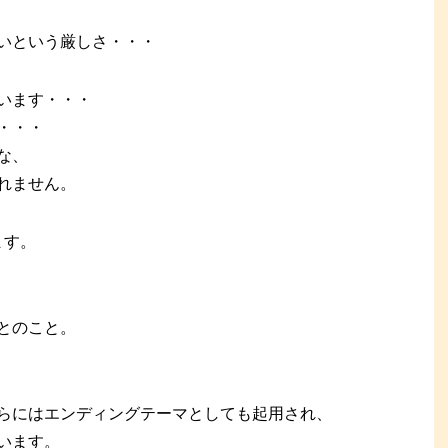
いという厳しさ・・・
います・・・
・・・
な、
れません。
ます。
とのこと。
らにはエンディングテーマとしても起用され、
います。