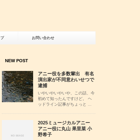
ップ
お問い合わせ
NEW POST
アニー役を多数輩出 有名
演出家が不同意わいせつで
逮捕
いやいやいやいや、この話、今
初めて知ったんですけど。 ヘ
ッドライン記事がちょっと ...
2025ミュージカルアニー
アニー役に丸山 果里菜 小
野希子