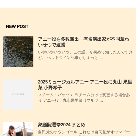
NEW POST
アニー役を多数輩出 有名演出家が不同意わ
いせつで逮捕
いやいやいやいや、この話、今初めて知ったんですけ
ど。 ヘッドライン記事がちょっと ...
2025ミュージカルアニー アニー役に丸山 果里
菜 小野希子
＜チーム・バケツ＞ ※チーム分けは変更する場合あ
り アニー役：丸山果里菜（マルヤ ...
衆議院選挙2024 まとめ
自民党のオウンゴール これだけ自民党がオウンゴー