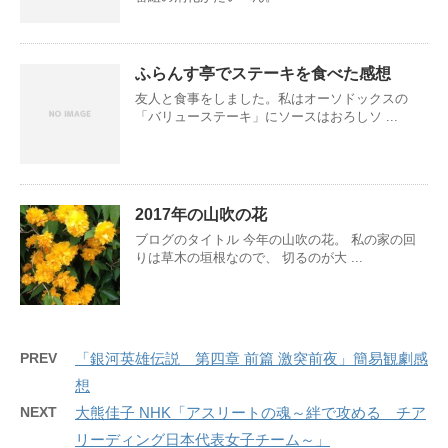
ふらんす亭でステーキを食べた感想
友人と食事をしました。私はオーソドックスの
「バリューステーキ」にソースはおろしソ ...
2017年の山吹の花
ブログのタイトル 今年の山吹の花。 私の家の回
りは草木の垣根なので、 切るのが大 ...
PREV
「銀河英雄伝説 第四章 前篇 激突前夜」簡易観劇感
想
NEXT
大熊佳子 NHK「アスリートの魂～絆で攻める チア
リーディング日本代表女子チーム～」