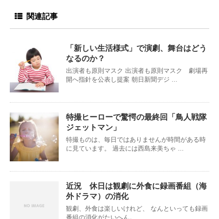
関連記事
「新しい生活様式」で演劇、舞台はどう
なるのか？
出演者も原則マスク 出演者も原則マスク 劇場再
開へ指針を公表し提案 朝日新聞デジ ...
特撮ヒーローで驚愕の最終回「鳥人戦隊
ジェットマン」
特撮ものは、毎日ではありませんが時間がある時
に見ています。 過去には西島来美ちゃ ...
近況 休日は観劇に外食に録画番組（海
外ドラマ）の消化
観劇、外食は楽しいけれど、 なんといっても録画
番組の消化がたいへん。