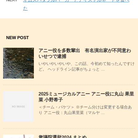
た
NEW POST
アニー役を多数輩出 有名演出家が不同意わ
いせつで逮捕
いやいやいやいや、この話、今初めて知ったんですけ
ど。 ヘッドライン記事がちょっと ...
2025ミュージカルアニー アニー役に丸山 果里
菜 小野希子
＜チーム・バケツ＞ ※チーム分けは変更する場合あ
り アニー役：丸山果里菜（マルヤ ...
衆議院選挙2024 まとめ