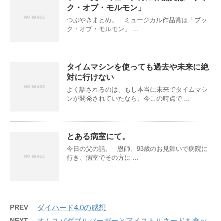
ク・オブ・モルモン」
つぶやきまとめ。 ミュージカル作品賞は「ブッ
ク・オブ・モルモン」 ...
タイムマシンを使っても過去や未来に絶
対に行けない
よく話されるのは、もし本当に未来でタイムマシ
ンが開発されていたなら、今この時点で ...
とある病室にて。
今日の父の話。 恩師、93歳のお見舞いで病院に
行き、病室でその方に ...
PREV
ダイハード4.0の感想
NEXT
オムスパダブルバーガーとアイストルネードを食べ