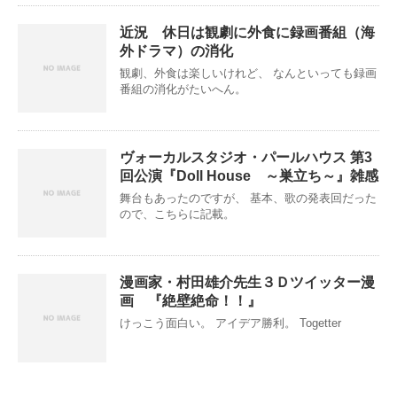
近況 休日は観劇に外食に録画番組（海
外ドラマ）の消化
観劇、外食は楽しいけれど、 なんといっても録画
番組の消化がたいへん。
ヴォーカルスタジオ・パールハウス 第3
回公演『Doll House ～巣立ち～』雑感
舞台もあったのですが、 基本、歌の発表回だった
ので、こちらに記載。
漫画家・村田雄介先生３Ｄツイッター漫
画 『絶壁絶命！！』
けっこう面白い。 アイデア勝利。 Togetter