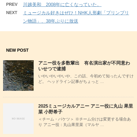
PREV
川越美和 2008年に亡くなっていた。
NEXT
ミュージカル好きはぜひ！NHK人形劇「プリンプリ
ン物語」、38年ぶりに放送
NEW POST
アニー役を多数輩出 有名演出家が不同意わ
いせつで逮捕
いやいやいやいや、この話、今初めて知ったんですけ
ど。 ヘッドライン記事がちょっと ...
2025ミュージカルアニー アニー役に丸山 果里
菜 小野希子
＜チーム・バケツ＞ ※チーム分けは変更する場合あ
り アニー役：丸山果里菜（マルヤ ...