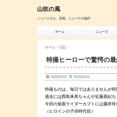
山吹の風
ミュージカル、芸能、ニュースの論評
ホーム
ニュース
ホーム
>
日記
>
特撮ヒーローで驚愕の最
2006/03/16
2015/02/22
特撮ものは、毎日ではありませんが時
過去には西島来美ちゃんや近藤亜紀ち
今回の仮面ライダーカブトには藤井玲
（ヒロインの子供時代役）