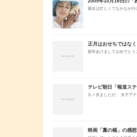
2005年10月16日
最近は忙しくてなかなか行け
正月はおせちではなく
新年あけましておめでとう
テレビ朝日「報道ステ
久々見ましたが、 女子アナ
映画「藁の楯」の感想