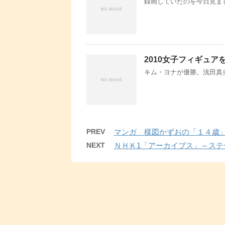
録画していたのを今日見ま
2010女子フィギュア
キム・ヨナが優勝。浅田真央
PREV
マンガ 楳図かずおの「１４歳
NEXT
ＮＨＫ1「アーカイブス」～ス