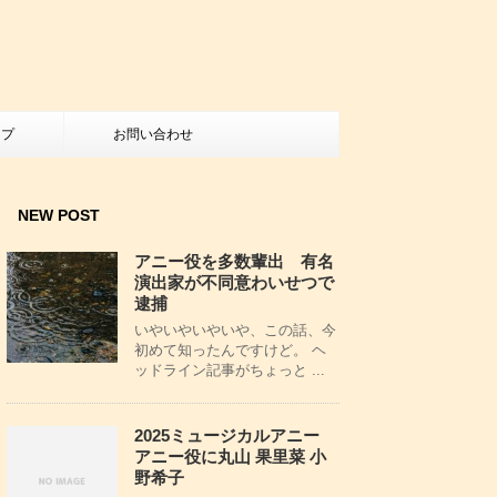
ップ
お問い合わせ
NEW POST
アニー役を多数輩出 有名
演出家が不同意わいせつで
逮捕
いやいやいやいや、この話、今
初めて知ったんですけど。 ヘ
ッドライン記事がちょっと ...
2025ミュージカルアニー
アニー役に丸山 果里菜 小
野希子