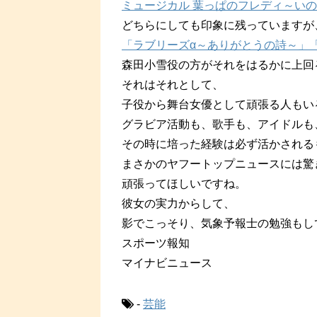
ミュージカル 葉っぱのフレディ～いのち
どちらにしても印象に残っていますが
「ラブリーズα～ありがとうの詩～」「
森田小雪役の方がそれをはるかに上回
それはそれとして、
子役から舞台女優として頑張る人もい
グラビア活動も、歌手も、アイドルも
その時に培った経験は必ず活かされる
まさかのヤフートップニュースには驚
頑張ってほしいですね。
彼女の実力からして、
影でこっそり、気象予報士の勉強もし
スポーツ報知
マイナビニュース
-
芸能