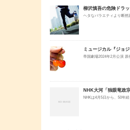
柳沢慎吾の危険ドラッ
ヘタなバラエティより断然
ミュージカル『ジョジ
帝国劇場2024年2月公演 
NHK大河「独眼竜政
NHKは4月5日から、50年