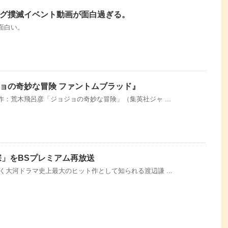
グ撲滅イベント動画が面白過ぎる。
面白い。
ョの奇妙な冒険 ファントムブラッド』
原作：荒木飛呂彦「ジョジョの奇妙な冒険」（集英社ジャ ...
宗」をBSプレミアム再放送
続く大河ドラマ史上最大のヒット作として知られる渡辺謙 ...