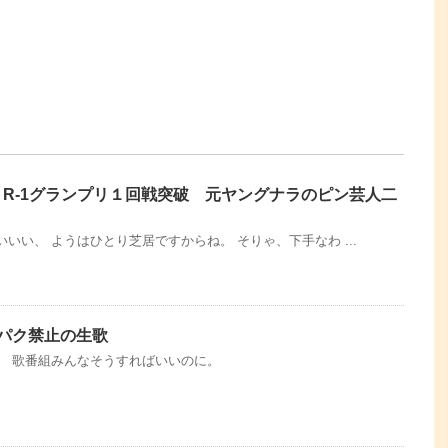
 R-1グランプリ１回戦突破 元ヤングナラのピン芸人二
いい、 ようはひとり芝居ですからね。 そりゃ、下手なわ ...
は口パク禁止の生歌
、 歌番組みんなそうすればいいのに。