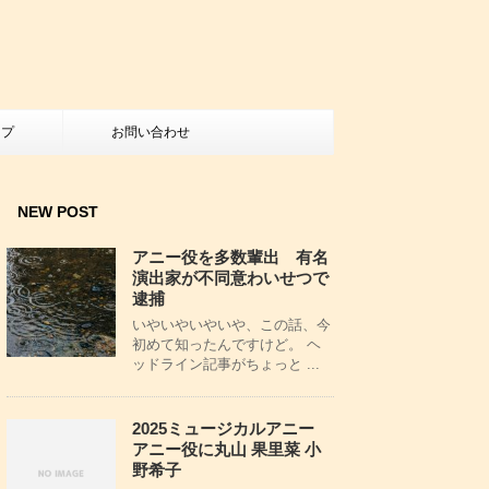
ップ
お問い合わせ
NEW POST
アニー役を多数輩出 有名
演出家が不同意わいせつで
逮捕
いやいやいやいや、この話、今
初めて知ったんですけど。 ヘ
ッドライン記事がちょっと ...
2025ミュージカルアニー
アニー役に丸山 果里菜 小
野希子