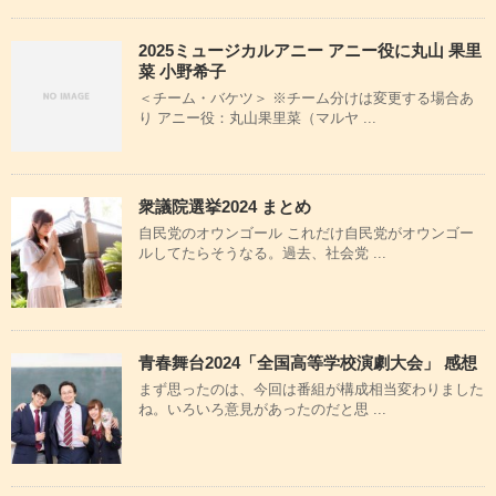
2025ミュージカルアニー アニー役に丸山 果里
菜 小野希子
＜チーム・バケツ＞ ※チーム分けは変更する場合あ
り アニー役：丸山果里菜（マルヤ ...
衆議院選挙2024 まとめ
自民党のオウンゴール これだけ自民党がオウンゴー
ルしてたらそうなる。過去、社会党 ...
青春舞台2024「全国高等学校演劇大会」 感想
まず思ったのは、今回は番組が構成相当変わりました
ね。いろいろ意見があったのだと思 ...