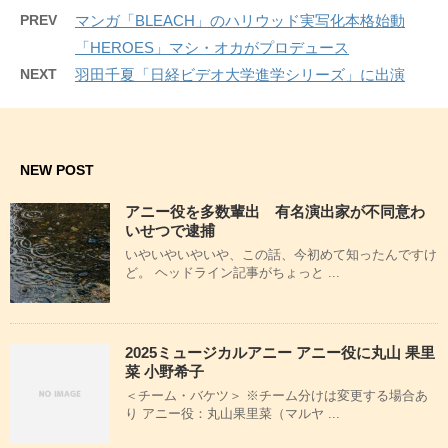
PREV
マンガ「BLEACH」のハリウッド実写化本格始動
「HEROES」マシ・オカがプロデュース
NEXT
羽田千夏「日経ビデオ大学進学シリーズ」に出演
NEW POST
アニー役を多数輩出 有名演出家が不同意わ
いせつで逮捕
いやいやいやいや、この話、今初めて知ったんですけ
ど。 ヘッドライン記事がちょっと ...
2025ミュージカルアニー アニー役に丸山 果里
菜 小野希子
＜チーム・バケツ＞ ※チーム分けは変更する場合あ
り アニー役：丸山果里菜（マルヤ ...