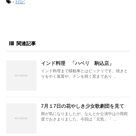
-
日記
関連記事
インド料理 「ハベリ 駒込店」
インド料理まで移動車とはビックリです。焼きと
りをやく装置や、ナンを焼く窯まであり ...
7月１7日の花やしき少女歌劇団を見て
雨が気になりましたが、なんとか公演中は小雨程
度でおさまりました。今回は「元気」「 ...