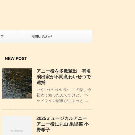
ップ
お問い合わせ
NEW POST
アニー役を多数輩出 有名
演出家が不同意わいせつで
逮捕
いやいやいやいや、この話、今
初めて知ったんですけど。 ヘ
ッドライン記事がちょっと ...
2025ミュージカルアニー
アニー役に丸山 果里菜 小
野希子