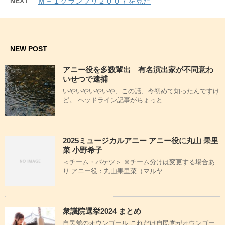
NEXT
Ｍ－１グランプリ２００７を見た
NEW POST
アニー役を多数輩出 有名演出家が不同意わ
いせつで逮捕
いやいやいやいや、この話、今初めて知ったんですけ
ど。 ヘッドライン記事がちょっと ...
2025ミュージカルアニー アニー役に丸山 果里
菜 小野希子
＜チーム・バケツ＞ ※チーム分けは変更する場合あ
り アニー役：丸山果里菜（マルヤ ...
衆議院選挙2024 まとめ
自民党のオウンゴール これだけ自民党がオウンゴー