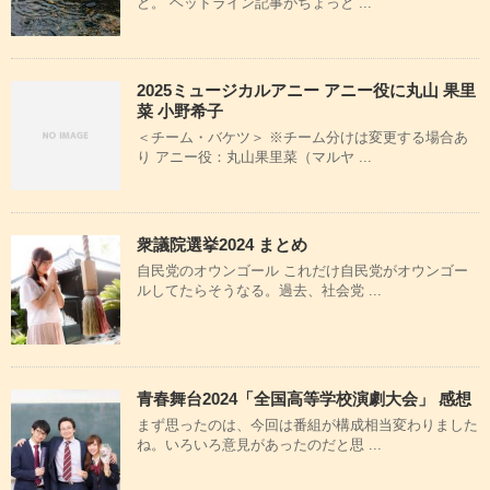
ど。 ヘッドライン記事がちょっと ...
2025ミュージカルアニー アニー役に丸山 果里
菜 小野希子
＜チーム・バケツ＞ ※チーム分けは変更する場合あ
り アニー役：丸山果里菜（マルヤ ...
衆議院選挙2024 まとめ
自民党のオウンゴール これだけ自民党がオウンゴー
ルしてたらそうなる。過去、社会党 ...
青春舞台2024「全国高等学校演劇大会」 感想
まず思ったのは、今回は番組が構成相当変わりました
ね。いろいろ意見があったのだと思 ...