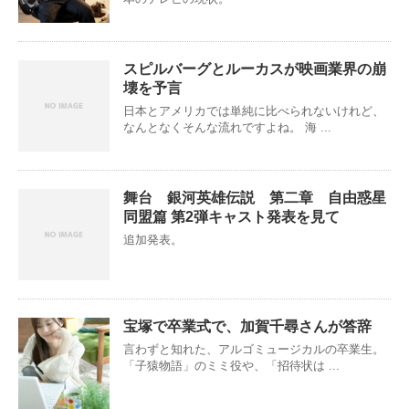
スピルバーグとルーカスが映画業界の崩
壊を予言
日本とアメリカでは単純に比べられないけれど、
なんとなくそんな流れですよね。 海 ...
舞台 銀河英雄伝説 第二章 自由惑星
同盟篇 第2弾キャスト発表を見て
追加発表。
宝塚で卒業式で、加賀千尋さんが答辞
言わずと知れた、アルゴミュージカルの卒業生。
「子猿物語」のミミ役や、「招待状は ...