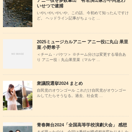
アニー役を多数輩出 有名演出家が不同意わ
いせつで逮捕
いやいやいやいや、この話、今初めて知ったんですけ
ど。 ヘッドライン記事がちょっと ...
2025ミュージカルアニー アニー役に丸山 果里
菜 小野希子
＜チーム・バケツ＞ ※チーム分けは変更する場合あ
り アニー役：丸山果里菜（マルヤ ...
衆議院選挙2024 まとめ
自民党のオウンゴール これだけ自民党がオウンゴー
ルしてたらそうなる。過去、社会党 ...
青春舞台2024「全国高等学校演劇大会」 感想
まず思ったのは、今回は番組が構成相当変わりました