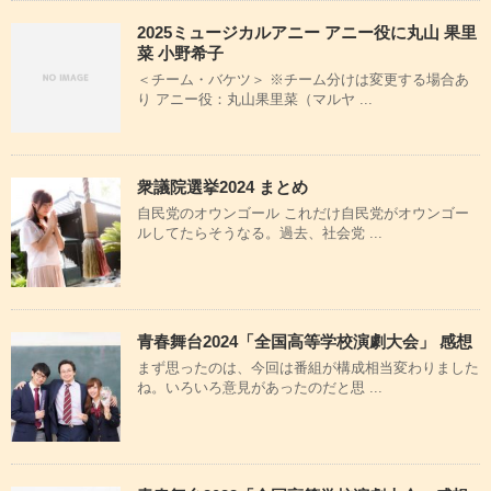
2025ミュージカルアニー アニー役に丸山 果里
菜 小野希子
＜チーム・バケツ＞ ※チーム分けは変更する場合あ
り アニー役：丸山果里菜（マルヤ ...
衆議院選挙2024 まとめ
自民党のオウンゴール これだけ自民党がオウンゴー
ルしてたらそうなる。過去、社会党 ...
青春舞台2024「全国高等学校演劇大会」 感想
まず思ったのは、今回は番組が構成相当変わりました
ね。いろいろ意見があったのだと思 ...