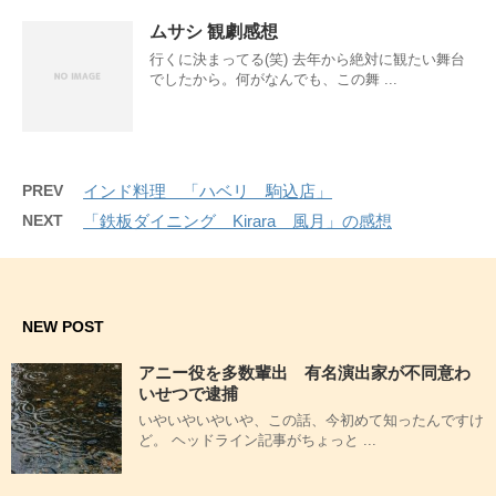
ムサシ 観劇感想
行くに決まってる(笑) 去年から絶対に観たい舞台
でしたから。何がなんでも、この舞 ...
PREV
インド料理 「ハベリ 駒込店」
NEXT
「鉄板ダイニング Kirara 風月」の感想
NEW POST
アニー役を多数輩出 有名演出家が不同意わ
いせつで逮捕
いやいやいやいや、この話、今初めて知ったんですけ
ど。 ヘッドライン記事がちょっと ...