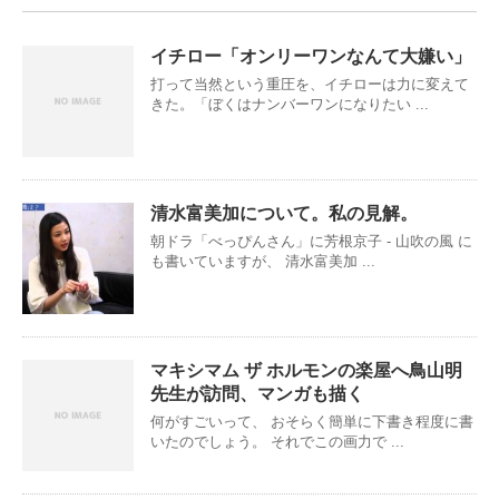
イチロー「オンリーワンなんて大嫌い」
打って当然という重圧を、イチローは力に変えて
きた。「ぼくはナンバーワンになりたい ...
清水富美加について。私の見解。
朝ドラ「べっぴんさん」に芳根京子 - 山吹の風 に
も書いていますが、 清水富美加 ...
マキシマム ザ ホルモンの楽屋へ鳥山明
先生が訪問、マンガも描く
何がすごいって、 おそらく簡単に下書き程度に書
いたのでしょう。 それでこの画力で ...