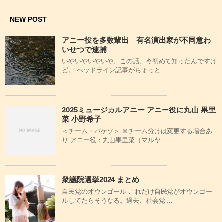
NEW POST
アニー役を多数輩出 有名演出家が不同意わ
いせつで逮捕
いやいやいやいや、この話、今初めて知ったんですけ
ど。 ヘッドライン記事がちょっと ...
2025ミュージカルアニー アニー役に丸山 果里
菜 小野希子
＜チーム・バケツ＞ ※チーム分けは変更する場合あ
り アニー役：丸山果里菜（マルヤ ...
衆議院選挙2024 まとめ
自民党のオウンゴール これだけ自民党がオウンゴー
ルしてたらそうなる。過去、社会党 ...