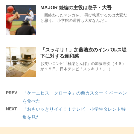
MAJOR 続編の主役は息子・大吾
一回終わったマンガを、 再び執筆するのは大変だ
と思う。 小学館の運営も大変なんだ ...
「スッキリ！」加藤浩次のインパルス堤
下に対する違和感
お笑いコンビ「極楽とんぼ」の加藤浩次（４８）
が１５日、日本テレビ「スッキリ！」（ ...
PREV
「ケーニヒス クローネ」の栗カスタード ベーネン
を食べた
NEXT
「おもいッきりイイ！！テレビ」小学生タレント特
集を見た