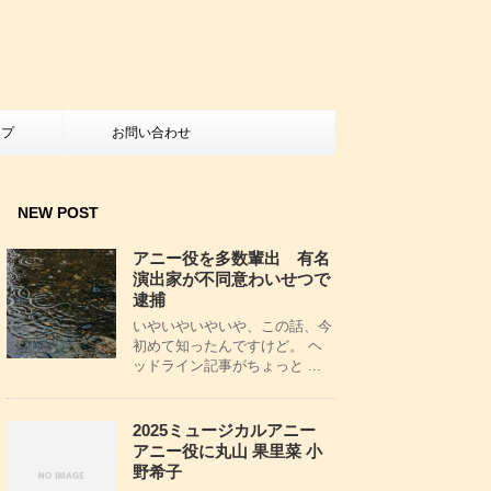
ップ
お問い合わせ
NEW POST
アニー役を多数輩出 有名
演出家が不同意わいせつで
逮捕
いやいやいやいや、この話、今
初めて知ったんですけど。 ヘ
ッドライン記事がちょっと ...
2025ミュージカルアニー
アニー役に丸山 果里菜 小
野希子