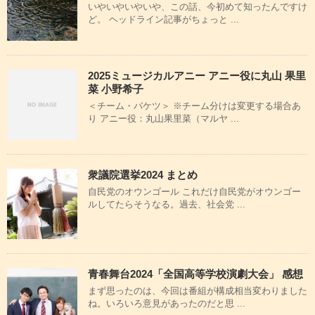
いやいやいやいや、この話、今初めて知ったんですけ
ど。 ヘッドライン記事がちょっと ...
2025ミュージカルアニー アニー役に丸山 果里
菜 小野希子
＜チーム・バケツ＞ ※チーム分けは変更する場合あ
り アニー役：丸山果里菜（マルヤ ...
衆議院選挙2024 まとめ
自民党のオウンゴール これだけ自民党がオウンゴー
ルしてたらそうなる。過去、社会党 ...
青春舞台2024「全国高等学校演劇大会」 感想
まず思ったのは、今回は番組が構成相当変わりました
ね。いろいろ意見があったのだと思 ...