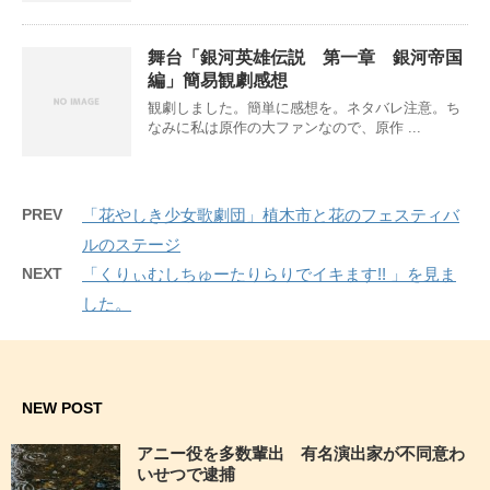
舞台「銀河英雄伝説 第一章 銀河帝国
編」簡易観劇感想
観劇しました。簡単に感想を。ネタバレ注意。ち
なみに私は原作の大ファンなので、原作 ...
PREV
「花やしき少女歌劇団」植木市と花のフェスティバ
ルのステージ
NEXT
「くりぃむしちゅーたりらりでイキます!! 」を見ま
した。
NEW POST
アニー役を多数輩出 有名演出家が不同意わ
いせつで逮捕