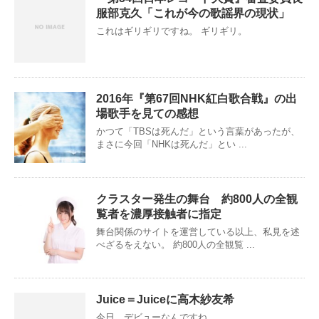
服部克久「これが今の歌謡界の現状」
これはギリギリですね。 ギリギリ。
2016年『第67回NHK紅白歌合戦』の出
場歌手を見ての感想
かつて「TBSは死んだ」という言葉があったが、
まさに今回「NHKは死んだ」とい ...
クラスター発生の舞台 約800人の全観
覧者を濃厚接触者に指定
舞台関係のサイトを運営している以上、私見を述
べざるをえない。 約800人の全観覧 ...
Juice＝Juiceに高木紗友希
今日、デビューなんですね。