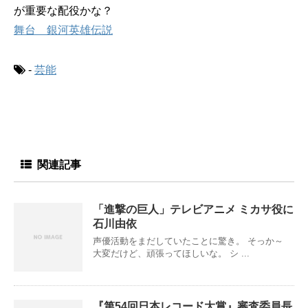
が重要な配役かな？
舞台 銀河英雄伝説
-
芸能
関連記事
「進撃の巨人」テレビアニメ ミカサ役に
石川由依
声優活動をまだしていたことに驚き。 そっか～
大変だけど、頑張ってほしいな。 シ ...
『第54回日本レコード大賞』審査委員長