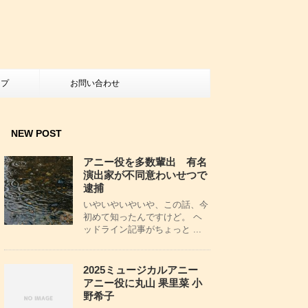
ップ
お問い合わせ
NEW POST
アニー役を多数輩出 有名
演出家が不同意わいせつで
逮捕
いやいやいやいや、この話、今
初めて知ったんですけど。 ヘ
ッドライン記事がちょっと ...
2025ミュージカルアニー
アニー役に丸山 果里菜 小
野希子