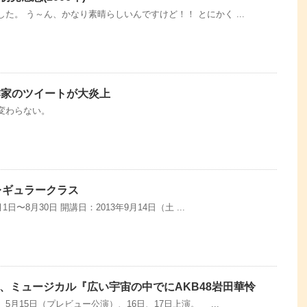
た。 う～ん、かなり素晴らしいんですけど！！ とにかく ...
作家のツイートが大炎上
変わらない。
レギュラークラス
日〜8月30日 開講日：2013年9月14日（土 ...
、ミュージカル『広い宇宙の中でにAKB48岩田華怜
月15日（プレビュー公演）、16日、17日上演。 ...