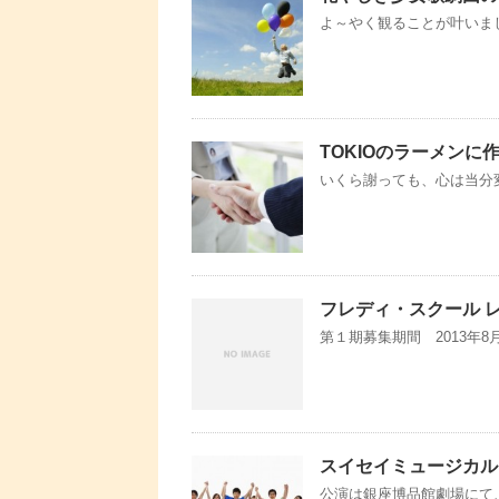
よ～やく観ることが叶いまし
TOKIOのラーメンに
いくら謝っても、心は当分
フレディ・スクール 
第１期募集期間 2013年8月1
スイセイミュージカル
公演は銀座博品館劇場にて、5