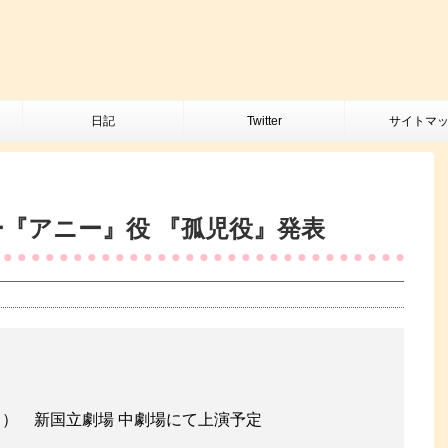
日記
Twitter
サイトマ
ー『アニー』役 『孤児役』発表
（月） 新国立劇場 中劇場にて上演予定